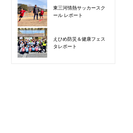
東三河情熱サッカースク
心をつなぐ時間 〜大阪エ
富士山麓の2大会でボラン
ール レポート
リア＆情熱ゴスペル部〜
ティア活動を行いました
湘南国際リレーマラソン
株式会社ウィルビー様と
えひめ防災＆健康フェス
2025 ＠平塚総合公園レポ
の「やすまるだし」共同
タレポート
ート
企画キックオフミーティ
ング レポート