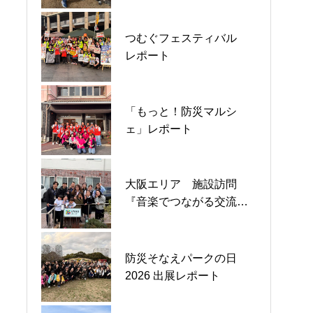
「小牧児童館」つながる
つむぐフェスティバル
湘南国際ビーチサイドウ
防災プロジェクト ダンボ
レポート
ォーク参加レポート
ール防災 レポート
「もっと！防災マルシ
えひめ防災＆健康フェス
第20回湘南国際マラソン
ェ」レポート
タレポート
2025レポート
大阪エリア 施設訪問
４周年「障がい者と避難
原子力防災勉強会2025 in
『音楽でつながる交流
所」レポート
静岡 レポート
会』レポート
ティラノレース＆マルシ
防災そなえパークの日
対テロ講習レポート
ェブース出店 in 三重県津
2026 出展レポート
市レポート