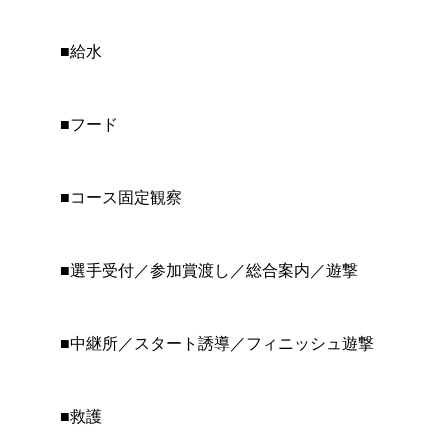
■給水
■フード
■コース固定観察
■選手受付／参加賞渡し／総合案内／遊撃
■中継所／スタート誘導／フィニッシュ遊撃
■救護