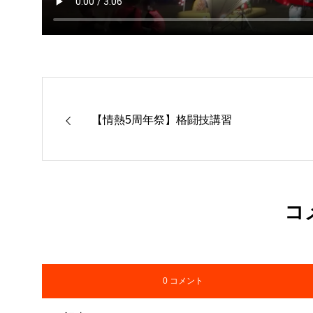
【情熱5周年祭】格闘技講習
コ
0 コメント