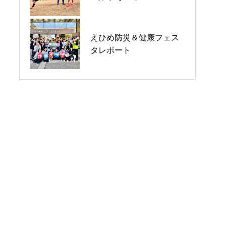
えひめ防災＆健康フェス
えひめ防災＆健康フェス
第20回湘南国際マラソン
タレポート
タレポート
2025レポート