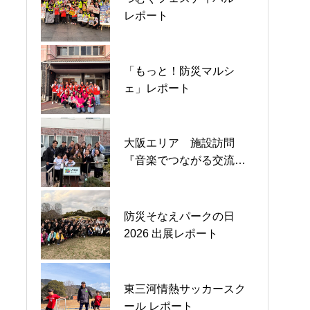
SHIZUOKA2024（第1回
レポート
レポート
情熱カップ）
「もっと！防災マルシ
情熱４周年 音楽療法体験
富士山麓の2大会でボラン
ェ」レポート
レポート
ティア活動を行いました
大阪エリア 施設訪問
「小牧児童館」つながる
田母神さんテント訓練
『音楽でつながる交流
防災プロジェクト ダンボ
会』レポート
ール防災 レポート
湘南国際リレーマラソン
防災そなえパークの日
原子力防災勉強会2025 in
2025 ＠平塚総合公園レポ
2026 出展レポート
静岡 レポート
ート
東三河情熱サッカースク
インクルーシブ防災講習
対テロ講習レポート
ール レポート
レポート