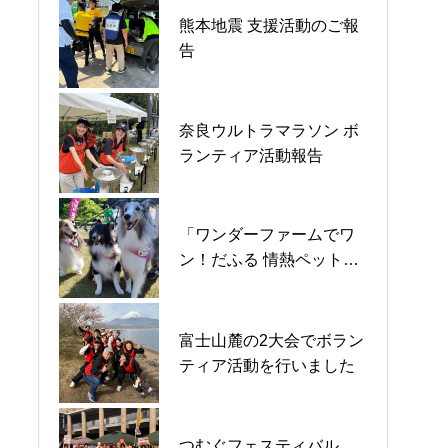
「ワンダーファームでワ
熊本地震 支援活動のご報
そなえパークの日出展レ
ン！だふる 情熱ペット防
告
ポート
災 in いわき」レポート
児童養護施設・臨海学園
奈良ウルトラマラソン ボ
奈良ウルトラマラソン ボ
様と合同ハロウィンパー
ランティア活動報告
ランティア活動報告
ティー in 高萩ユーフィー
ルド レポート
「ワンダーファームでワ
きららマルシェ in 神戸・
「もっと！防災マルシ
ン！だふる 情熱ペット防
舞子公園2025秋 出店レポ
ェ」レポート
災 in いわき」レポート
ート
「ワンダーファームでワ
富士山麓の2大会でボラン
熊本地域の夏祭り応援レ
ン！だふる 情熱ペット防
ティア活動を行いました
ポート
災 in いわき」レポート
スポーツ防災フェス in
つむぐフェスティバル
11月九州エリアイベント