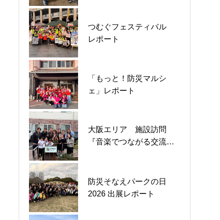
情熱クラブ一般社団法人
つむぐフェスティバル
11月九州エリアイベント
海外支援チームバリ島視
レポート
レポート
察
「もっと！防災マルシ
保育士等への救命講習レ
富士山麓の2大会でボラン
ェ」レポート
ポート
ティア活動を行いました
大阪エリア 施設訪問
「小牧児童館」つながる
東三河情熱サッカースク
『音楽でつながる交流
防災プロジェクト ダンボ
ール レポート
会』レポート
ール防災 レポート
防災そなえパークの日
介護施設めぐみ園訪問レ
原子力防災勉強会2025 in
2026 出展レポート
ポート
静岡 レポート