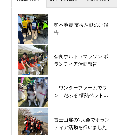
「ワンダーファームでワ
熊本地震 支援活動のご報
「もっと！防災マルシ
ン！だふる 情熱ペット防
告
ェ」レポート
災 in いわき」レポート
奈良ウルトラマラソン ボ
情熱ナイトマルシェ in 埼
奈良ウルトラマラソン ボ
ランティア活動報告
玉戸田 レポート
ランティア活動報告
「ワンダーファームでワ
熊本地域の夏祭り応援レ
「もっと！防災マルシ
ン！だふる 情熱ペット防
ポート
ェ」レポート
災 in いわき」レポート
富士山麓の2大会でボラン
🦖新宿歌舞伎町防災・防
熊本地域の夏祭り応援レ
ティア活動を行いました
犯フェス🦖レポート
ポート