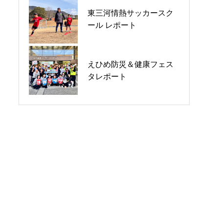
東三河情熱サッカースク
熊本地震 支援活動のご報
対テロ講習レポート
ール レポート
告
えひめ防災＆健康フェス
第19回 湘南国際マラソン
第20回湘南国際マラソン
タレポート
2024 レポート
2025レポート